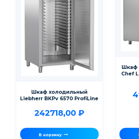
Шкаф 
Chef 
Шкаф холодильный
4
Liebherr BKPv 6570 ProfiLine
242718,00
₽
В корзину