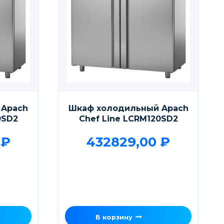
 Apach
Шкаф холодильный Apach
0SD2
Chef Line LCRM120SD2
0
₽
432829,00
₽
В корзину