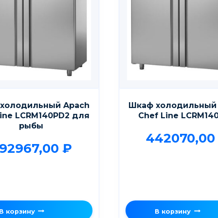
холодильный Apach
Шкаф холодильный
Line LCRM140PD2 для
Chef Line LCRM14
рыбы
442070,0
92967,00
₽
В корзину
В корзину