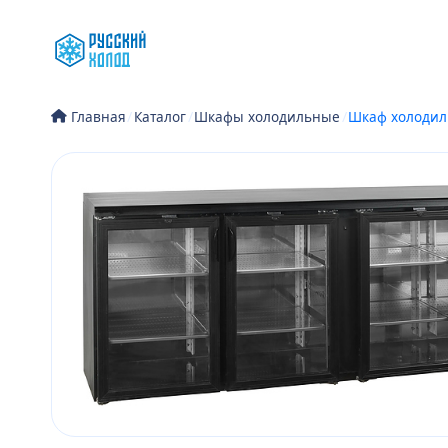
Перейти
к
содержимому
/
Каталог
/
Шкафы холодильные
/
Шкаф холодил
Главная