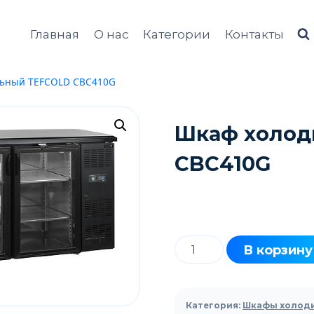
Главная
О нас
Категории
Контакты
ьный TEFCOLD CBC410G
Шкаф холод
CBC410G
Количество
В корзину
товара
Шкаф
холодильный
Категория:
Шкафы холод