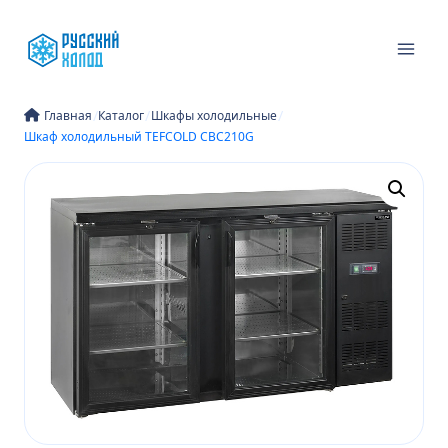
Перейти
к
содержимому
/
/
/
Главная
Каталог
Шкафы холодильные
Шкаф холодильный TEFCOLD CBC210G