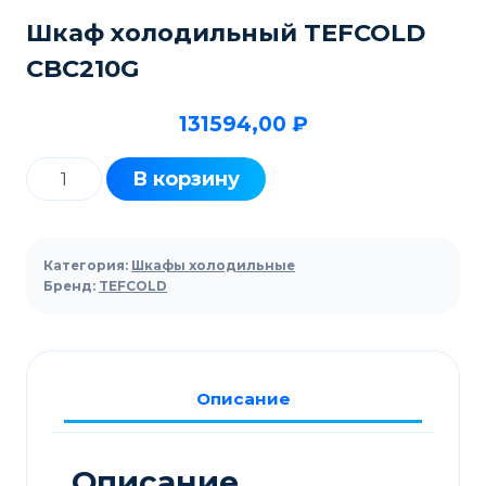
Шкаф холодильный TEFCOLD
CBC210G
131594,00
₽
Количество
В корзину
товара
Шкаф
холодильный
Категория:
Шкафы холодильные
TEFCOLD
Бренд:
TEFCOLD
CBC210G
Описание
Описание