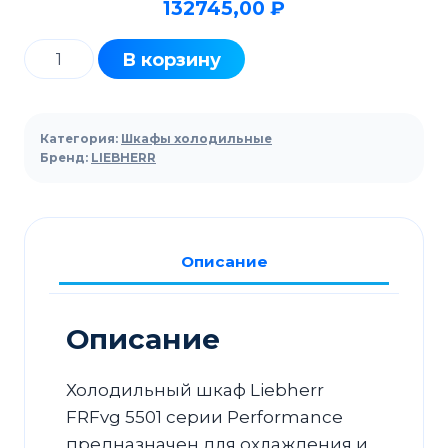
132745,00
₽
Количество
В корзину
товара
Шкаф
холодильный
Категория:
Шкафы холодильные
Liebherr
Бренд:
LIEBHERR
FRFvg
5501
Performance
Описание
GN2/1
белый
Описание
Холодильный шкаф Liebherr
FRFvg 5501 серии Performance
предназначен для охлаждения и