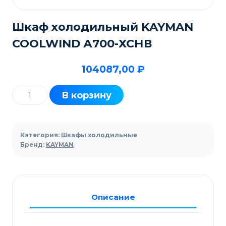
Шкаф холодильный KAYMAN
COOLWIND А700-ХСНВ
104087,00
₽
Количество
В корзину
товара
Шкаф
холодильный
Категория:
Шкафы холодильные
KAYMAN
Бренд:
KAYMAN
COOLWIND
А700-
ХСНВ
Описание