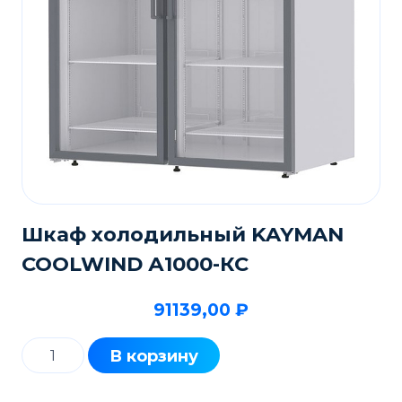
Шкаф холодильный KAYMAN
COOLWIND А1000-КС
91139,00
₽
Количество
В корзину
товара
Шкаф