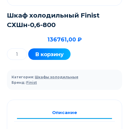
Шкаф холодильный Finist
CХШн-0,6-800
136761,00
₽
Количество
В корзину
товара
Шкаф
холодильный
Категория:
Шкафы холодильные
Finist
Бренд:
Finist
CХШн-0,6-
800
Описание