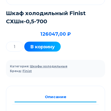
Шкаф холодильный Finist
CХШн-0,5-700
126047,00
₽
Количество
В корзину
товара
Шкаф
холодильный
Категория:
Шкафы холодильные
Finist
Бренд:
Finist
CХШн-0,5-
700
Описание