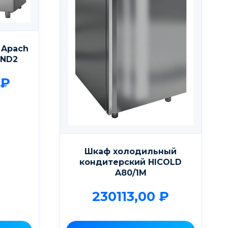
 Apach
0ND2
₽
Шкаф холодильный
кондитерский HICOLD
A80/1M
230113,00
₽