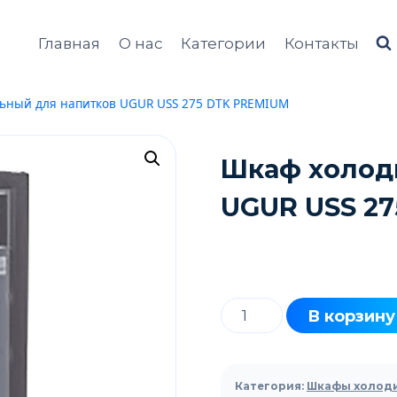
Главная
О нас
Категории
Контакты
ьный для напитков UGUR USS 275 DTK PREMIUM
Шкаф холод
UGUR USS 2
Количество
В корзину
товара
Шкаф
холодильный
Категория:
Шкафы холод