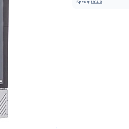
для
Бренд:
UGUR
напитков
UGUR
USS
275
DTK
PREMIUM