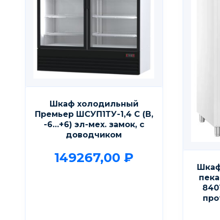
Шкаф холодильный
Премьер ШСУП1ТУ-1,4 С (В,
-6…+6) эл-мех. замок, с
доводчиком
149267,00
₽
Шкаф
пека
840
про