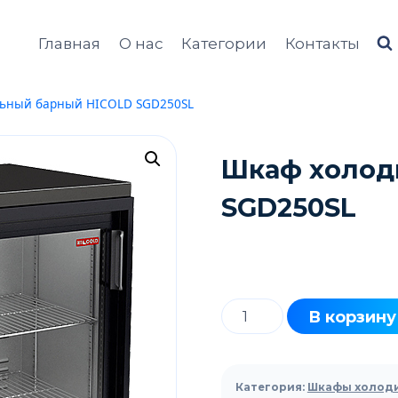
Главная
О нас
Категории
Контакты
ьный барный HICOLD SGD250SL
Шкаф холод
SGD250SL
Количество
В корзину
товара
Шкаф
холодильный
Категория:
Шкафы холод