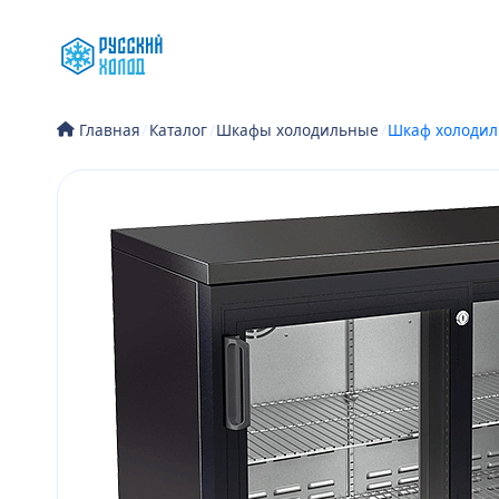
Перейти
к
содержимому
/
Каталог
/
Шкафы холодильные
/
Шкаф холодил
Главная