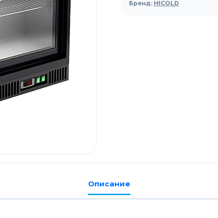
барный
Бренд:
HICOLD
HICOLD
SGD250SL
Описание