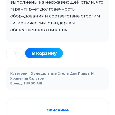
выполнены из нержавеющей стали, что
гарантирует долговечность
оборудования и соответствие строгим
гигиеническим стандартам
общественного питания.
Количество
В корзину
товара
Стол
холодильный
Категория:
Холодильные Столы Для Пиццы И
TURBO
Хранения Салатов
Бренд:
TURBO AIR
AIR
CMST-
60-
2D-
Описание
4