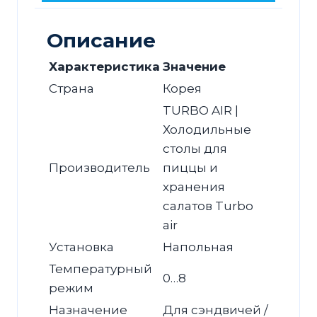
с
ящками
Описание
для
Характеристика
Значение
сбора
Страна
Корея
сэндвичей
TURBO AIR |
Холодильные
столы для
Производитель
пиццы и
хранения
салатов Turbo
air
Установка
Напольная
Температурный
0…8
режим
Назначение
Для сэндвичей /