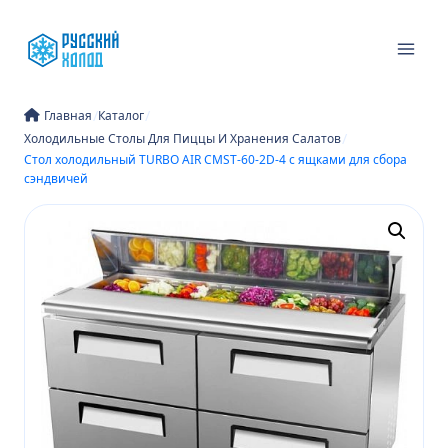
Перейти
к
содержимому
/
/
Главная
Каталог
/
Холодильные Столы Для Пиццы И Хранения Салатов
Стол холодильный TURBO AIR CMST-60-2D-4 с ящками для сбора
сэндвичей