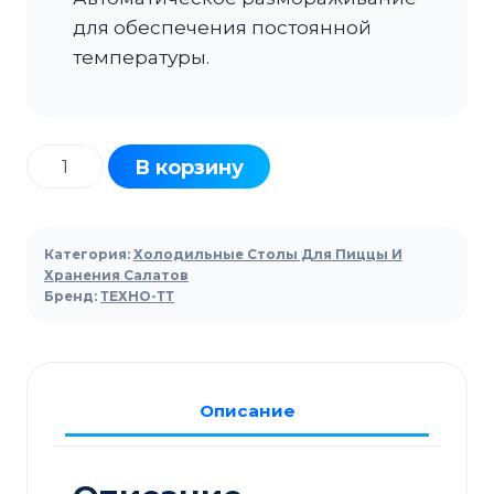
для обеспечения постоянной
температуры.
Количество
В корзину
товара
Стол
холодильный
Категория:
Холодильные Столы Для Пиццы И
ТЕХНО-
Хранения Салатов
Бренд:
ТЕХНО-ТТ
ТТ
СПБ/
С-227/40-
2206
Описание
для
салатов