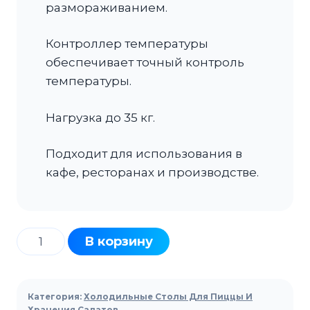
размораживанием.
Контроллер температуры
обеспечивает точный контроль
температуры.
Нагрузка до 35 кг.
Подходит для использования в
кафе, ресторанах и производстве.
Количество
В корзину
товара
Стол
холодильный
Категория:
Холодильные Столы Для Пиццы И
Хранения Салатов