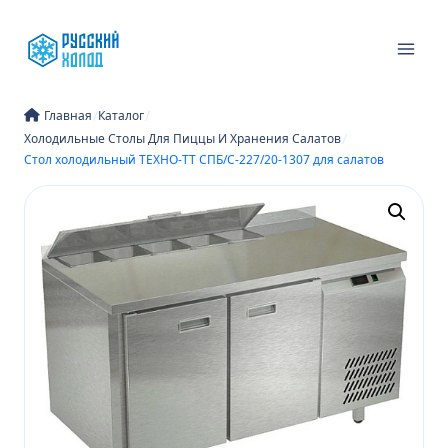
Перейти
к
содержимому
/
/
Главная
Каталог
/
Холодильные Столы Для Пиццы И Хранения Салатов
Стол холодильный ТЕХНО-ТТ СПБ/С-227/20-1307 для салатов