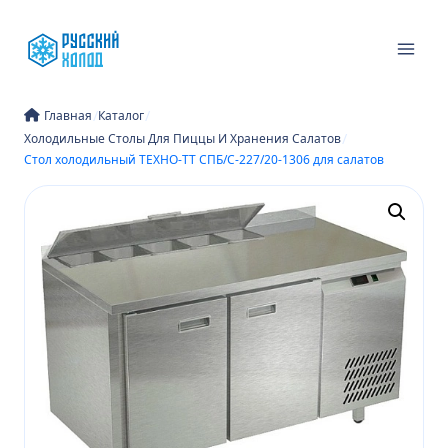
Перейти
к
содержимому
/
/
Главная
Каталог
/
Холодильные Столы Для Пиццы И Хранения Салатов
Стол холодильный ТЕХНО-ТТ СПБ/С-227/20-1306 для салатов