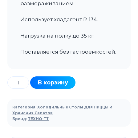
размораживанием.
Использует хладагент R-134.
Нагрузка на полку до 35 кг.
Поставляется без гастроёмкостей.
Количество
В корзину
товара
Стол
холодильный
Категория:
Холодильные Столы Для Пиццы И
ТЕХНО-
Хранения Салатов
Бренд:
ТЕХНО-ТТ
ТТ
СПБ/