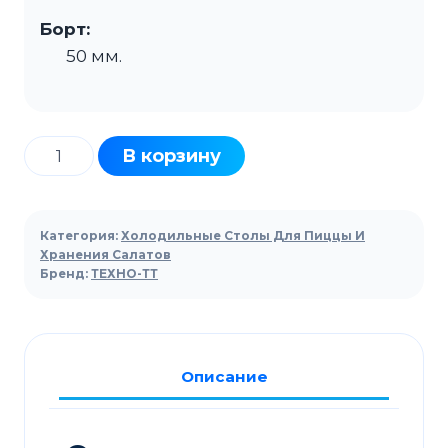
Борт:
50 мм.
Количество
В корзину
товара
Стол
холодильный
Категория:
Холодильные Столы Для Пиццы И
ТЕХНО-
Хранения Салатов
Бренд:
ТЕХНО-ТТ
ТТ
СПБ/
С-226/16-
2207
Описание
для
салатов