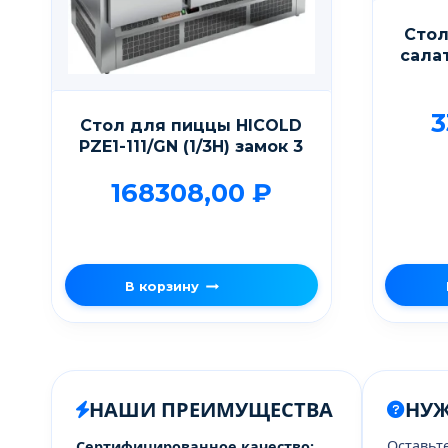
Стол
сала
3
Стол для пиццы HICOLD
PZE1-111/GN (1/3H) замок 3
168308,00
₽
В корзину
НАШИ ПРЕИМУЩЕСТВА
НУ
Оставьт
Сертифицированное качество: