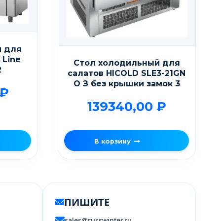
й для
 Line
Стол холодильный для
2
салатов HICOLD SLE3-21GN
О З без крышки замок 3
₽
139340,00
₽
В корзину
ПИШИТЕ
sales@russwinter.ru