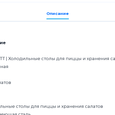
СПБ/
С-225/40-
Описание
2207
для
салатов
ие
ТТ | Холодильные столы для пиццы и хранения са
ная
латов
льные столы для пиццы и хранения салатов
еющая сталь