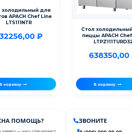
 холодильный для
тов APACH Chef Line
LTS111NTR
Стол холодильны
32256,00
₽
пиццы APACH Chef
LTPZ111TURD3
638350,00
В корзину
В корзину
ЖНА ПОМОЩЬ?
ЗВОНИТЕ
е заявку — наш специалист