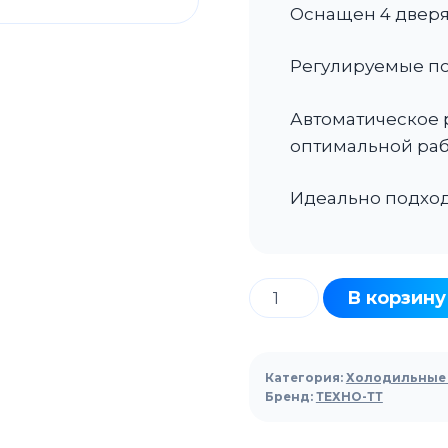
Оснащен 4 дверя
Регулируемые по
Автоматическое
оптимальной раб
Идеально подходи
Количество
В корзину
товара
Стол
холодильный
Категория:
Холодильные 
ТЕХНО-
Бренд:
ТЕХНО-ТТ
ТТ