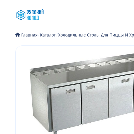
Перейти
к
содержимому
/
Каталог
/
Холодильные Столы Для Пиццы И Хр
Главная