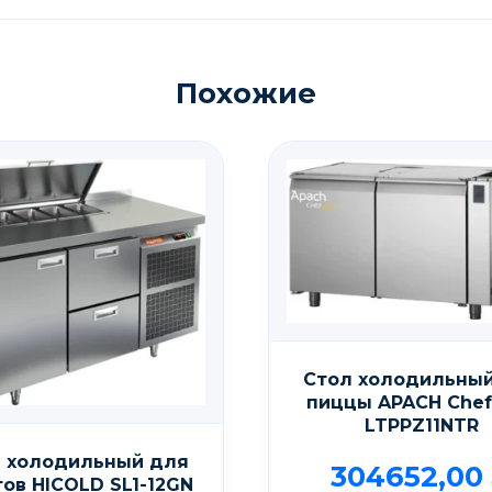
Похожие
Стол холодильны
пиццы APACH Chef
LTPPZ11NTR
 холодильный для
304652,00
тов HICOLD SL1-12GN