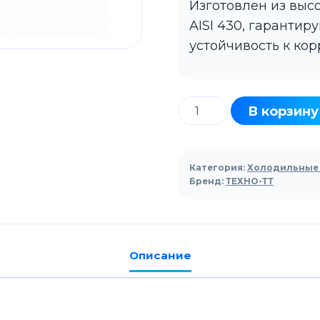
Изготовлен из вы
AISI 430, гаранти
устойчивость к кор
Количество
В корзину
товара
Стол
холодильный
Категория:
Холодильные 
ТЕХНО-
Бренд:
ТЕХНО-ТТ
ТТ
СПБ/
С-127/30-
Описание
1806
для
салатов