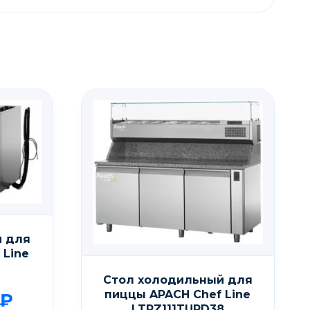
й для
 Line
Стол холодильный для
пиццы APACH Chef Line
₽
LTPZ111TURD38