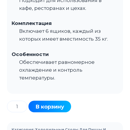
Подходит для использования в
кафе, ресторанах и цехах.
Комплектация
Включает 6 ящиков, каждый из
которых имеет вместимость 35 кг.
Особенности
Обеспечивает равномерное
охлаждение и контроль
температуры.
Количество
В корзину
товара
Стол
холодильный
Категория:
Холодильные Столы Для Пиццы И