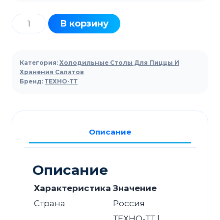
Количество
В корзину
товара
Стол
холодильный
Категория:
Холодильные Столы Для Пиццы И
ТЕХНО-
Хранения Салатов
Бренд:
ТЕХНО-ТТ
ТТ
СПБ/
С-126/08-
2206
Описание
для
салатов
Описание
Характеристика
Значение
Страна
Россия
ТЕХНО-ТТ |