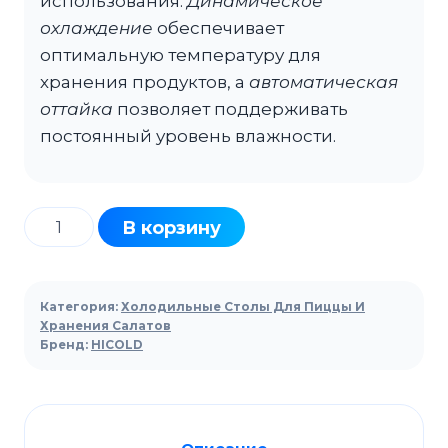
использования.
Динамическое
охлаждение
обеспечивает
оптимальную температуру для
хранения продуктов, а
автоматическая
оттайка
позволяет поддерживать
постоянный уровень влажности.
Количество
В корзину
товара
Стол
холодильный
Категория:
Холодильные Столы Для Пиццы И
для
Хранения Салатов
Бренд:
HICOLD
салатов
HICOLD
SL2-
11GN