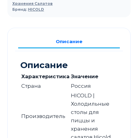
для
Хранения Салатов
Бренд:
HICOLD
салатов
HICOLD
SL2-
1111GN
Описание
(1/6)
M
без
Описание
крышки
Характеристика
Значение
Страна
Россия
HICOLD |
Холодильные
столы для
Производитель
пиццы и
хранения
салатов Hicold