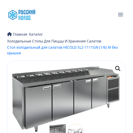
Перейти
к
содержимому
/
/
Главная
Каталог
/
Холодильные Столы Для Пиццы И Хранения Салатов
Стол холодильный для салатов HICOLD SL2-1111GN (1/6) M без
крышки