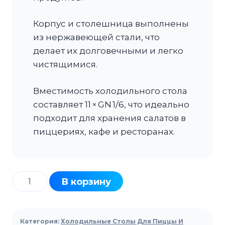
Корпус и столешница выполнены
из нержавеющей стали, что
делает их долговечными и легко
чистящимися.
Вместимость холодильного стола
составляет 11 × GN 1/6, что идеально
подходит для хранения салатов в
пиццериях, кафе и ресторанах.
Количество
В корзину
товара
Стол
холодильный
Категория:
Холодильные Столы Для Пиццы И