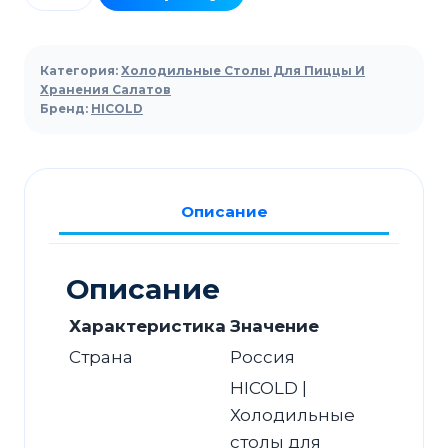
товара
Стол
холодильный
Категория:
Холодильные Столы Для Пиццы И
для
Хранения Салатов
Бренд:
HICOLD
салатов
HICOLD
SL2-
1111GN
Описание
(1/6)
без
крышки
Описание
Характеристика
Значение
Страна
Россия
HICOLD |
Холодильные
столы для