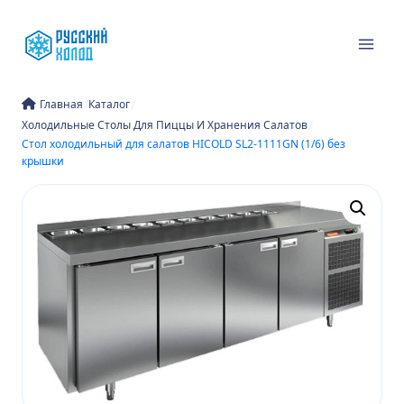
Перейти
к
содержимому
/
/
Главная
Каталог
/
Холодильные Столы Для Пиццы И Хранения Салатов
Стол холодильный для салатов HICOLD SL2-1111GN (1/6) без
крышки