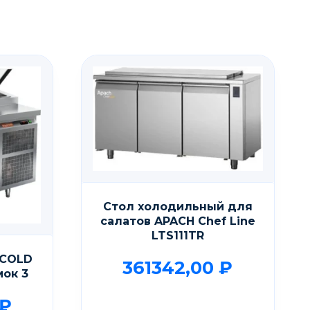
Стол холодильный для
салатов APACH Chef Line
LTS111TR
ICOLD
361342,00
₽
мок 3
₽