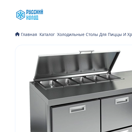
Перейти
к
содержимому
/
Каталог
/
Холодильные Столы Для Пиццы И Хр
Главная