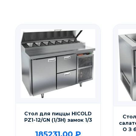
Стол для пиццы HICOLD
Стол
PZ1-12/GN (1/3H) замок 1/3
салат
О З 
185231,00
₽