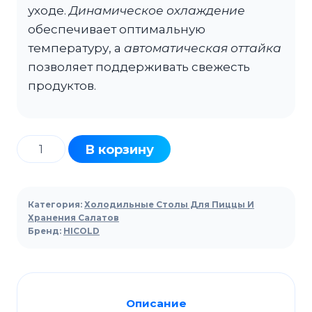
уходе.
Динамическое охлаждение
обеспечивает оптимальную
температуру, а
автоматическая оттайка
позволяет поддерживать свежесть
продуктов.
Количество
В корзину
товара
Стол
холодильный
Категория:
Холодильные Столы Для Пиццы И
для
Хранения Салатов
Бренд:
HICOLD
салатов
HICOLD
SL1-
222GN
Описание