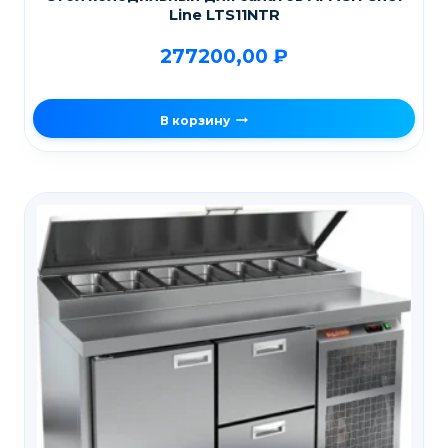
Line LTS11NTR
277200,00
₽
В корзину