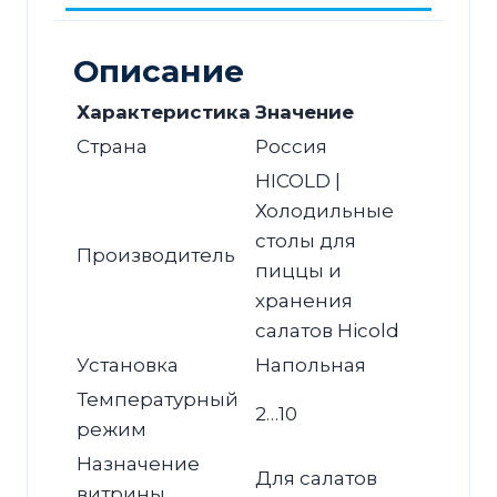
(1/3)
без
крышки
Описание
Характеристика
Значение
Страна
Россия
HICOLD |
Холодильные
столы для
Производитель
пиццы и
хранения
салатов Hicold
Установка
Напольная
Температурный
2…10
режим
Назначение
Для салатов
витрины