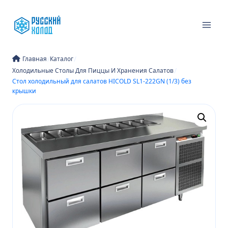
Перейти
к
содержимому
/
/
Главная
Каталог
/
Холодильные Столы Для Пиццы И Хранения Салатов
Стол холодильный для салатов HICOLD SL1-222GN (1/3) без
крышки