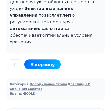
долгосрочную стойкость и легкость в
уходе.
Электронная панель
управления
позволяет легко
регулировать температуру, а
автоматическая оттайка
обеспечивает оптимальные условия
хранения.
Количество
В корзину
товара
Стол
холодильный
Категория:
Холодильные Столы Для Пиццы И
для
Хранения Салатов
Бренд:
HICOLD
салатов
HICOLD
SL1-