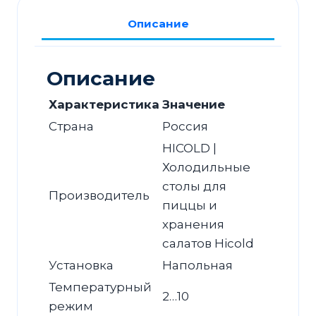
12GN
Описание
(1/3)
О
без
Описание
крышки
Характеристика
Значение
Страна
Россия
HICOLD |
Холодильные
столы для
Производитель
пиццы и
хранения
салатов Hicold
Установка
Напольная
Температурный
2…10
режим