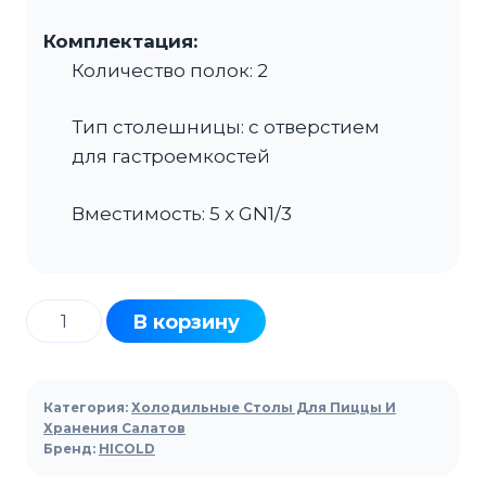
Комплектация:
Количество полок: 2
Тип столешницы: с отверстием
для гастроемкостей
Вместимость: 5 x GN1/3
Количество
В корзину
товара
Стол
холодильный
Категория:
Холодильные Столы Для Пиццы И
для
Хранения Салатов
Бренд:
HICOLD
салатов