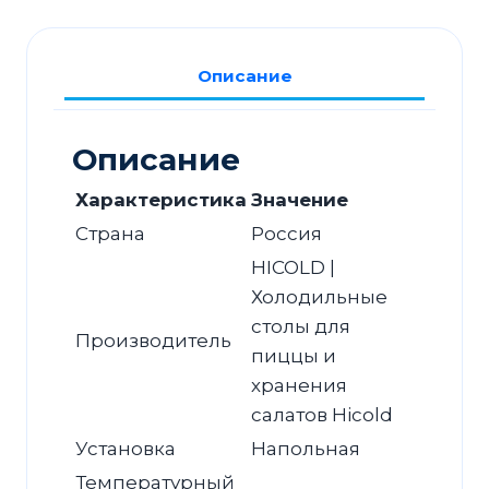
HICOLD
SL1-
11GN
Описание
(1/3)
О
без
Описание
крышки
Характеристика
Значение
Страна
Россия
HICOLD |
Холодильные
столы для
Производитель
пиццы и
хранения
салатов Hicold
Установка
Напольная
Температурный