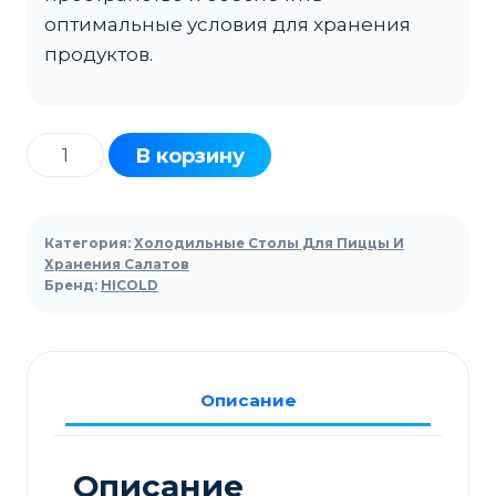
оптимальные условия для хранения
продуктов.
Количество
В корзину
товара
Стол
холодильный
Категория:
Холодильные Столы Для Пиццы И
для
Хранения Салатов
Бренд:
HICOLD
салатов
HICOLD
SL1-
111SN
Описание
Описание