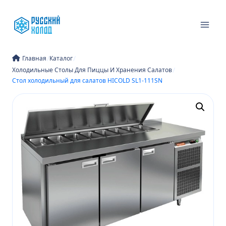
Перейти
к
содержимому
/
/
Главная
Каталог
/
Холодильные Столы Для Пиццы И Хранения Салатов
Стол холодильный для салатов HICOLD SL1-111SN