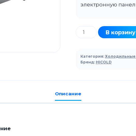
электронную панел
Количество
В корзину
товара
Стол
холодильный
Категория:
Холодильные 
для
Бренд:
HICOLD
салатов
HICOLD
SL1-
Описание
111GN
(1/3)
M
ение