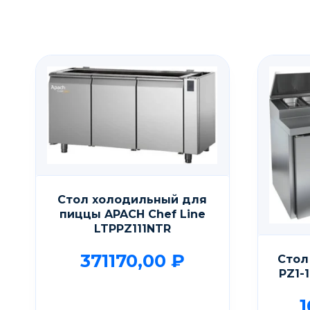
Стол холодильный для
пиццы APACH Chef Line
LTPPZ111NTR
371170,00
₽
Стол
PZ1-