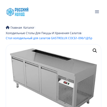
Перейти
к
содержимому
/
/
Главная
Каталог
/
Холодильные Столы Для Пиццы И Хранения Салатов
Стол холодильный для салатов GASTROLUX СОСБ1-096/1Д/Sp