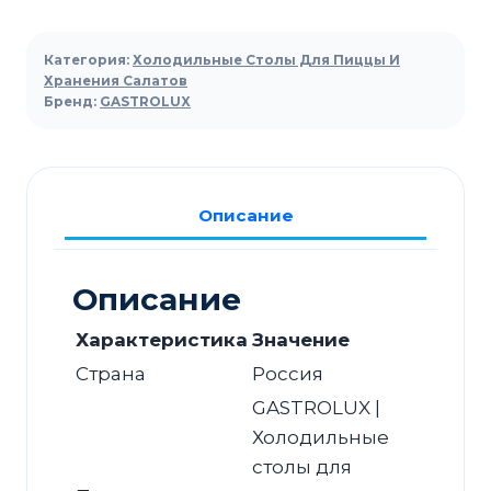
Стол
холодильный
Категория:
Холодильные Столы Для Пиццы И
для
Хранения Салатов
Бренд:
GASTROLUX
салатов
GASTROLUX
СОСБ1-
096/1Д/Sp
Описание
Описание
Характеристика
Значение
Страна
Россия
GASTROLUX |
Холодильные
столы для