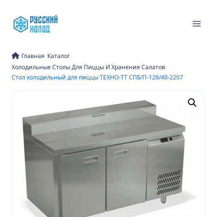
Перейти
к
содержимому
/
/
Главная
Каталог
/
Холодильные Столы Для Пиццы И Хранения Салатов
Стол холодильный для пиццы ТЕХНО-ТТ СПБ/П-126/40-2207