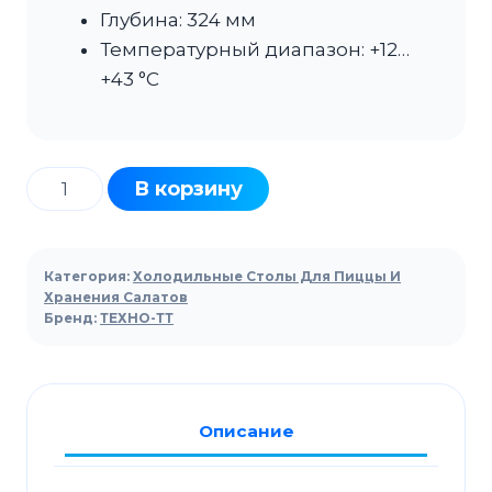
Глубина: 324 мм
Температурный диапазон: +12…
+43 °C
Количество
В корзину
товара
Стол
холодильный
Категория:
Холодильные Столы Для Пиццы И
для
Хранения Салатов
Бренд:
ТЕХНО-ТТ
пиццы
ТЕХНО-
ТТ
СПБ/
Описание
П-126/40-
2207