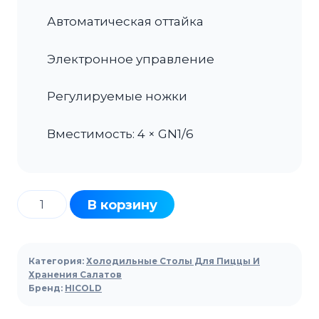
Автоматическая оттайка
Электронное управление
Регулируемые ножки
Вместимость: 4 × GN1/6
Количество
В корзину
товара
Стол
холодильный
Категория:
Холодильные Столы Для Пиццы И
для
Хранения Салатов
Бренд:
HICOLD
пиццы
HICOLD