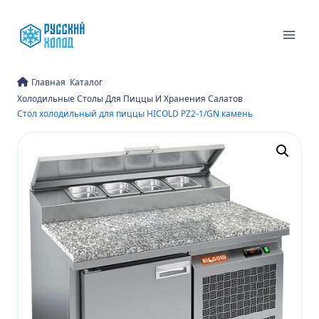
Перейти
к
содержимому
/
/
Главная
Каталог
/
Холодильные Столы Для Пиццы И Хранения Салатов
Стол холодильный для пиццы HICOLD PZ2-1/GN камень