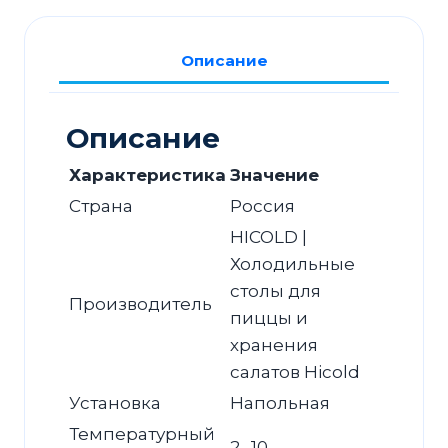
PZ2-
1/GN
Описание
камень
Описание
Характеристика
Значение
Страна
Россия
HICOLD |
Холодильные
столы для
Производитель
пиццы и
хранения
салатов Hicold
Установка
Напольная
Температурный
2…10