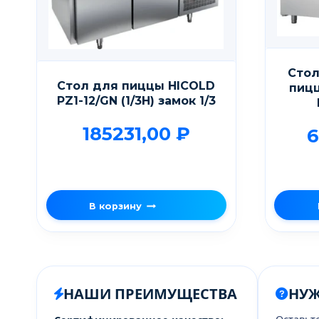
Стол
Стол для пиццы HICOLD
пицц
PZ1-12/GN (1/3H) замок 1/3
185231,00
₽
6
В корзину
НАШИ ПРЕИМУЩЕСТВА
НУ