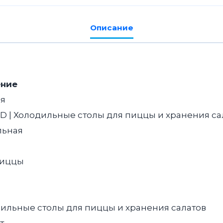
HICOLD
PZ1-
Описание
11/GN
(1/3H)
камень
ение
ия
D | Холодильные столы для пиццы и хранения сал
льная
пиццы
ильные столы для пиццы и хранения салатов