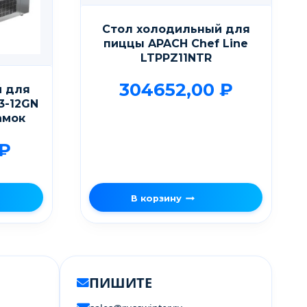
Стол холодильный для
пиццы APACH Chef Line
LTPPZ11NTR
304652,00
₽
й для
3-12GN
амок
₽
В корзину
ПИШИТЕ