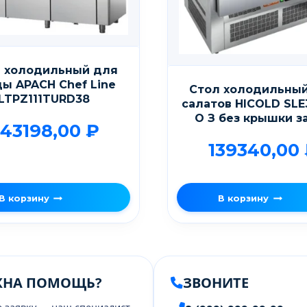
 холодильный для
ы APACH Chef Line
Стол холодильны
LTPZ111TURD38
салатов HICOLD SLE
О З без крышки з
43198,00
₽
139340,00
В корзину
В корзину
ЖНА ПОМОЩЬ?
ЗВОНИТЕ