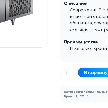
Описание
Современный сто
каменной столе
общепита, сочет
охлажденных про
Преимущества
Позволяет храни
Количество
В корзину
товара
Стол
холодильный
Категория:
Холодильные 
для
Бренд:
HICOLD
пиццы