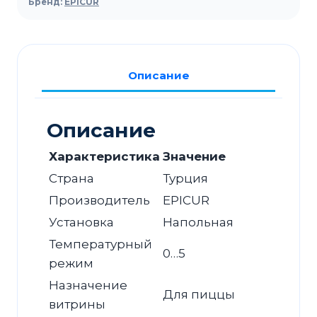
Бренд:
EPICUR
пиццы
EPICUR
EMP.150.70.01-
PS
Описание
Описание
Характеристика
Значение
Страна
Турция
Производитель
EPICUR
Установка
Напольная
Температурный
0…5
режим
Назначение
Для пиццы
витрины