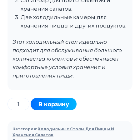
Салат-бар для приготовления и
хранения салатов.
Две холодильные камеры для
хранения пиццы и других продуктов.
Этот холодильный стол идеально
подходит для обслуживания большого
количества клиентов и обеспечивает
комфортные условия хранения и
приготовления пищи.
Количество
В корзину
товара
Стол
холодильный
Категория:
Холодильные Столы Для Пиццы И
для
Хранения Салатов