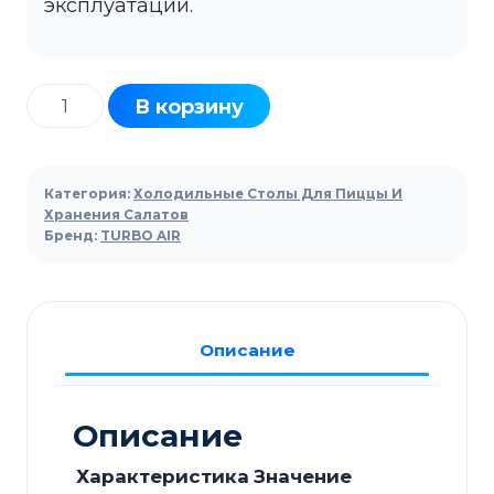
эксплуатации.
Количество
В корзину
товара
Стол
для
Категория:
Холодильные Столы Для Пиццы И
пиццы
Хранения Салатов
Бренд:
TURBO AIR
Turbo
AirCTPR-
93-
2D-
Описание
6
c
ящиками
Описание
Характеристика
Значение