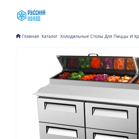
Перейти
к
содержимому
/
Каталог
/
Холодильные Столы Для Пиццы И Хр
Главная