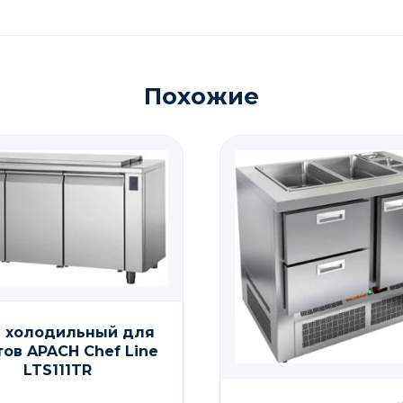
Похожие
 холодильный для
тов APACH Chef Line
LTS111TR