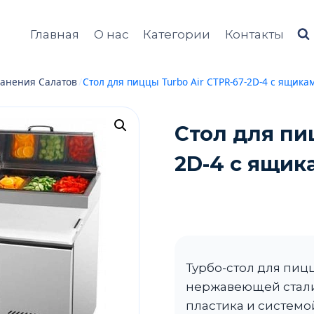
Главная
О нас
Категории
Контакты
анения Салатов
/
Стол для пиццы Turbo Air CTPR-67-2D-4 c ящика
Стол для пи
2D-4 c ящик
Турбо-стол для пицц
нержавеющей стали
пластика и системо