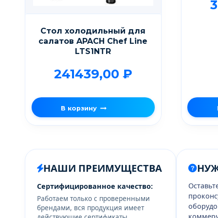
3
Стол холодильный для
салатов APACH Chef Line
LTS1NTR
241439,00
₽
В корзину
НАШИ ПРЕИМУЩЕСТВА
НУ
Оставьт
Сертифицированное качество:
проконс
Работаем только с проверенными
оборудо
брендами, вся продукция имеет
коммерч
действующие сертификаты.