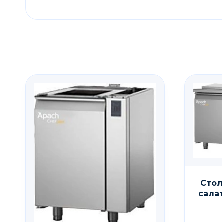
Стол
сала