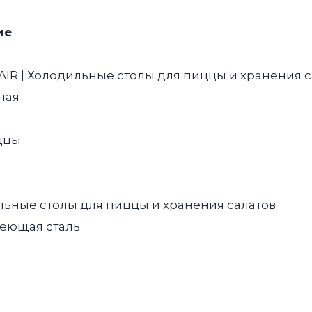
c
ящиками
ие
IR | Холодильные столы для пиццы и хранения са
ная
ццы
ьные столы для пиццы и хранения салатов
еющая сталь