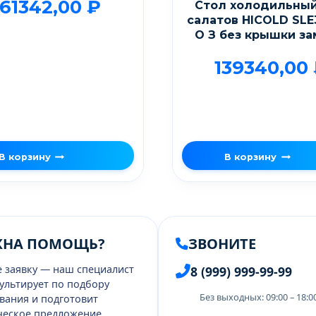
61342,00
₽
Стол холодильны
салатов HICOLD SLE
О З без крышки за
139340,00
В корзину
В корзину
ЖНА ПОМОЩЬ?
ЗВОНИТЕ
е заявку — наш специалист
8 (999) 999-99-99
ультирует по подбору
Без выходных: 09:00 – 18:
вания и подготовит
еское предложение.