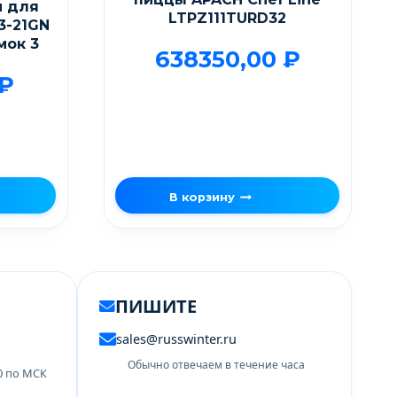
й для
LTPZ111TURD32
3-21GN
мок 3
638350,00
₽
₽
В корзину
ПИШИТЕ
sales@russwinter.ru
Обычно отвечаем в течение часа
00 по МСК