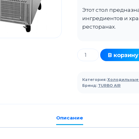
Этот стол предназн
ингредиентов и хра
ресторанах.
Количество
В корзину
товара
Стол
для
Категория:
Холодильные 
пиццы
Бренд:
TURBO AIR
Turbo
Air
CTPR-
Описание
67-
2D-
4