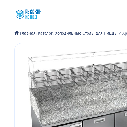
Перейти
к
содержимому
/
Каталог
/
Холодильные Столы Для Пиццы И Хр
Главная