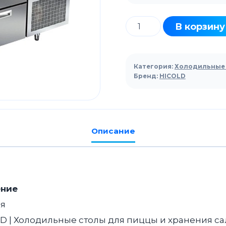
Количество
В корзину
товара
Стол
для
Категория:
Холодильные 
пиццы
Бренд:
HICOLD
HICOLD
PZ3-
122/GN
камень
Описание
ение
ия
D | Холодильные столы для пиццы и хранения сал