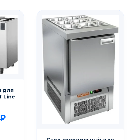
й для
 Line
₽
Стол холодильный для