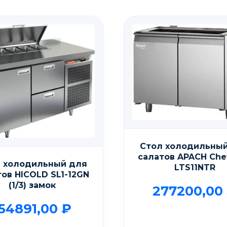
Стол холодильны
салатов APACH Chef
 холодильный для
LTS11NTR
тов HICOLD SL1-12GN
(1/3) замок
277200,00
154891,00
₽