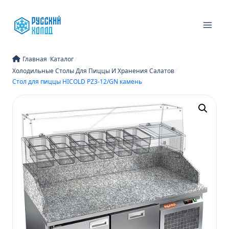
Перейти
к
содержимому
/
/
Главная
Каталог
/
Холодильные Столы Для Пиццы И Хранения Салатов
Стол для пиццы HICOLD PZ3-12/GN камень