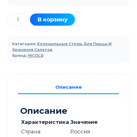
Количество
В корзину
товара
Стол
для
Категория:
Холодильные Столы Для Пиццы И
пиццы
Хранения Салатов
Бренд:
HICOLD
HICOLD
PZ3-
12/GN
камень
Описание
Описание
Характеристика
Значение
Страна
Россия