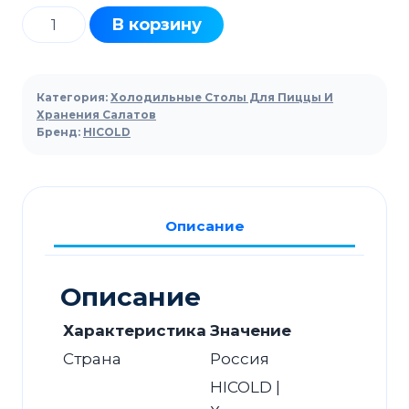
Количество
В корзину
товара
Стол
для
Категория:
Холодильные Столы Для Пиццы И
пиццы
Хранения Салатов
Бренд:
HICOLD
HICOLD
PZ3-
111/GN
З
Описание
камень
Описание
Характеристика
Значение
Страна
Россия
HICOLD |