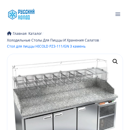
Перейти
к
содержимому
/
/
Главная
Каталог
/
Холодильные Столы Для Пиццы И Хранения Салатов
Стол для пиццы HICOLD PZ3-111/GN З камень