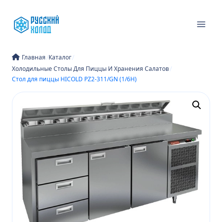
Перейти
к
содержимому
/
/
Главная
Каталог
/
Холодильные Столы Для Пиццы И Хранения Салатов
Стол для пиццы HICOLD PZ2-311/GN (1/6H)