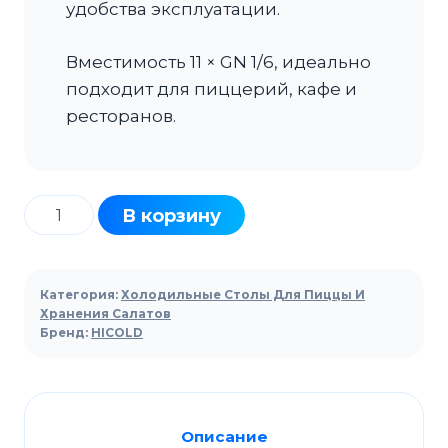
удобства эксплуатации.
Вместимость 11 × GN 1/6, идеально
подходит для пиццерий, кафе и
ресторанов.
Количество
В корзину
товара
Стол
для
Категория:
Холодильные Столы Для Пиццы И
пиццы
Хранения Салатов
Бренд:
HICOLD
HICOLD
PZ2-
311/GN
(1/6H)
Описание