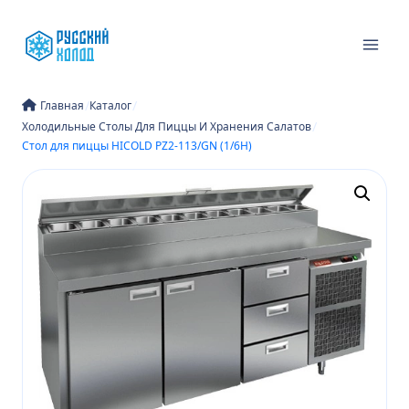
Перейти
к
содержимому
/
/
Главная
Каталог
/
Холодильные Столы Для Пиццы И Хранения Салатов
Стол для пиццы HICOLD PZ2-113/GN (1/6H)