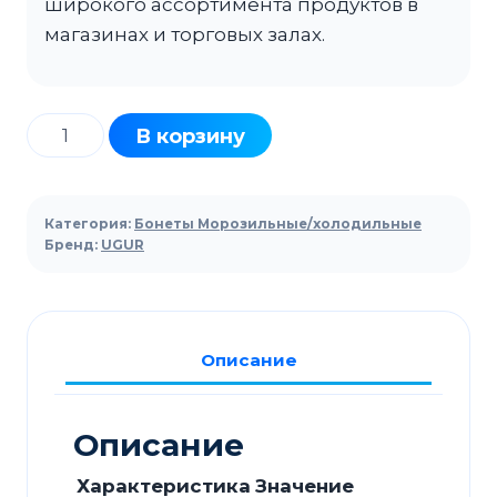
широкого ассортимента продуктов в
магазинах и торговых залах.
Количество
В корзину
товара
Ларь-
бонета
Категория:
Бонеты Морозильные/холодильные
UGUR
Бренд:
UGUR
BODRUM
SF
1850
Описание
C
Описание
Характеристика
Значение