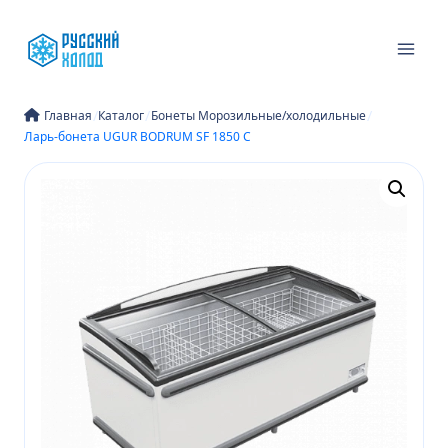
Перейти
к
содержимому
/
/
/
Главная
Каталог
Бонеты Морозильные/холодильные
Ларь-бонета UGUR BODRUM SF 1850 C