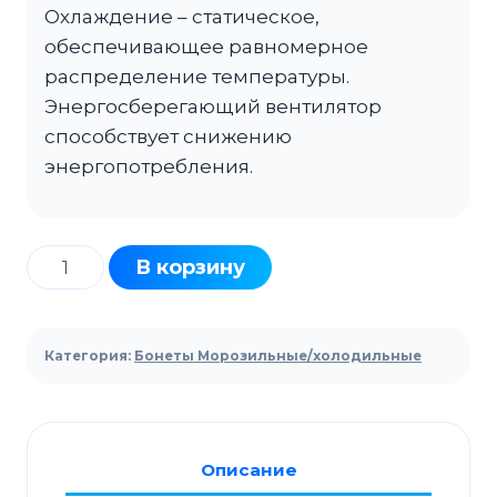
Охлаждение – статическое,
обеспечивающее равномерное
распределение температуры.
Энергосберегающий вентилятор
способствует снижению
энергопотребления.
Количество
В корзину
товара
Ларь-
бонета
Категория:
Бонеты Морозильные/холодильные
морозильный
KIFATO
Венеция
Торец
Описание