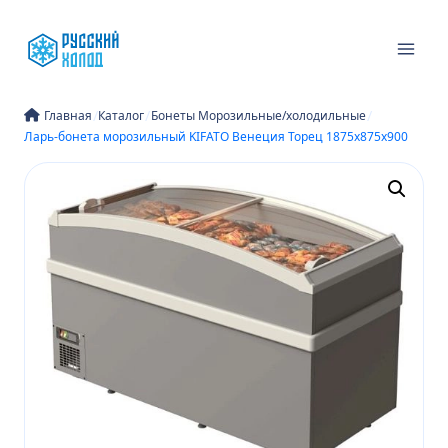
Перейти
к
содержимому
/
/
/
Главная
Каталог
Бонеты Морозильные/холодильные
Ларь-бонета морозильный KIFATO Венеция Торец 1875х875х900