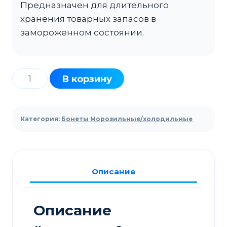
Предназначен для длительного
хранения товарных запасов в
замороженном состоянии.
Количество
В корзину
товара
Ларь-
бонета
Категория:
Бонеты Морозильные/холодильные
морозильный
KIFATO
Венеция
1875х875х900
Описание
Описание