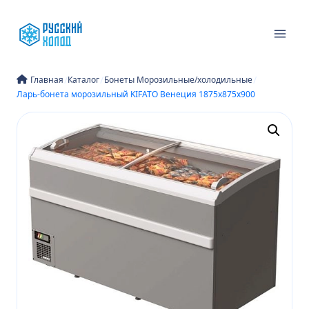
Перейти
к
содержимому
/
/
/
Главная
Каталог
Бонеты Морозильные/холодильные
Ларь-бонета морозильный KIFATO Венеция 1875х875х900