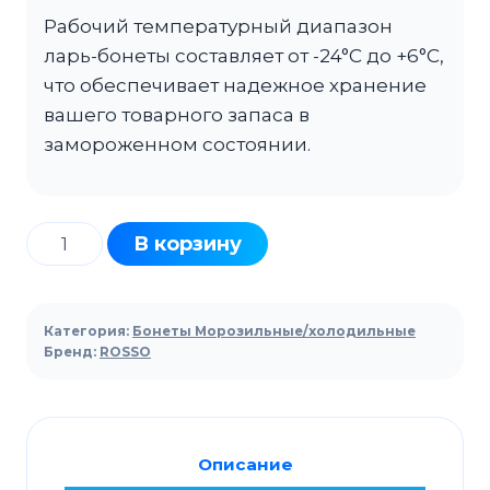
Рабочий температурный диапазон
ларь-бонеты составляет от -24°C до +6°C,
что обеспечивает надежное хранение
вашего товарного запаса в
замороженном состоянии.
Количество
В корзину
товара
Ларь-
бонета
Категория:
Бонеты Морозильные/холодильные
морозильная
Бренд:
ROSSO
ROSSO
Light
210
Описание
HT/CT