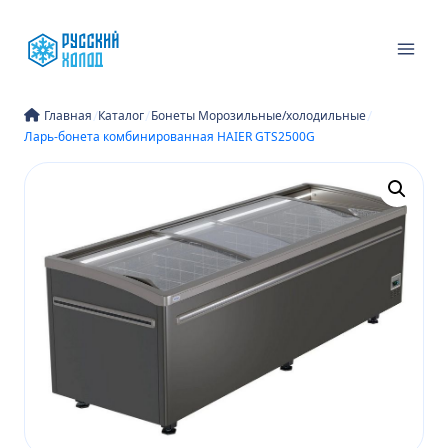
Перейти
к
содержимому
/
/
/
Главная
Каталог
Бонеты Морозильные/холодильные
Ларь-бонета комбинированная HAIER GTS2500G