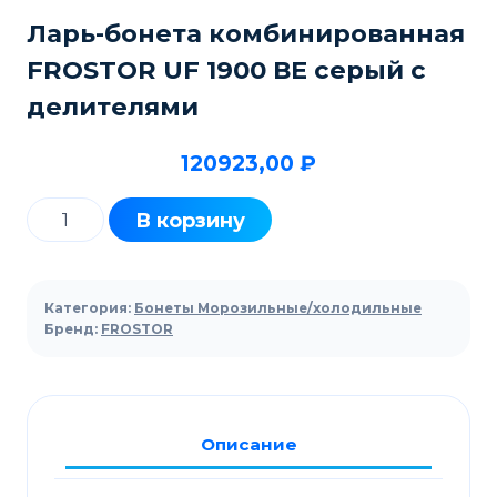
Ларь-бонета комбинированная
FROSTOR UF 1900 ВЕ серый с
делителями
120923,00
₽
Количество
В корзину
товара
Ларь-
бонета
Категория:
Бонеты Морозильные/холодильные
комбинированная
Бренд:
FROSTOR
FROSTOR
UF
1900
Описание
ВЕ
серый