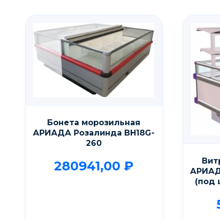
Бонета морозильная
АРИАДА Розалинда ВН18G-
260
Вит
280941,00
₽
АРИАД
(под 