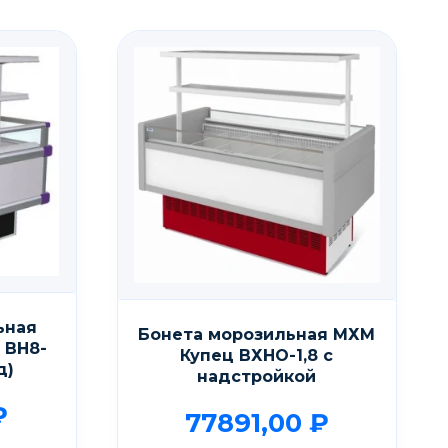
ьная
Бонета морозильная МХМ
 ВН8-
Купец ВХНО-1,8 с
д)
надстройкой
₽
77891,00
₽