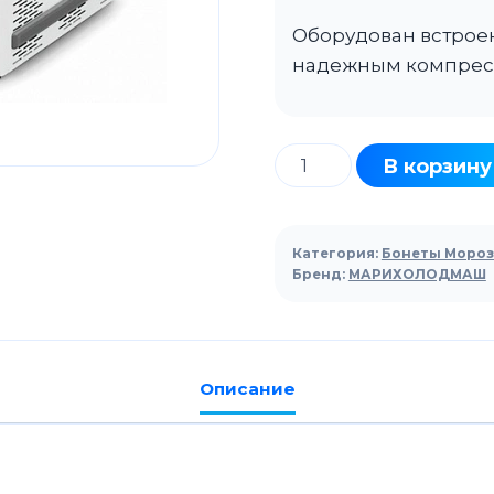
Оборудован встрое
надежным компресс
Количество
В корзину
товара
Ларь-
бонета
Категория:
Бонеты Моро
холодильный
Бренд:
МАРИХОЛОДМАШ
МАРИХОЛОДМАШ
Корсика
ЛХН-1850
Описание