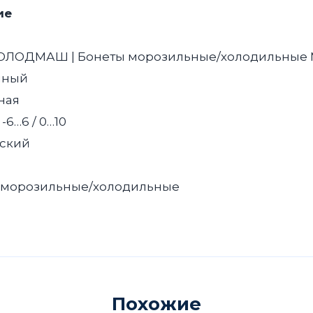
ие
ЛОДМАШ | Бонеты морозильные/холодильные
нный
ная
 -6…6 / 0…10
еский
 морозильные/холодильные
Похожие