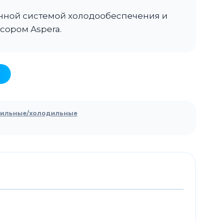
нной системой холодообеспечения и
ором Aspera.
зильные/холодильные