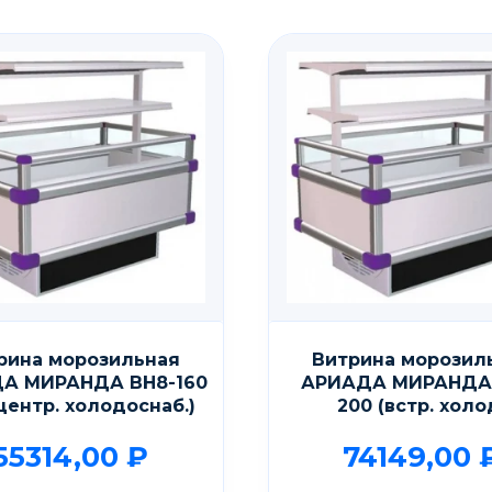
рина морозильная
Витрина морозил
А МИРАНДА ВН8-160
АРИАДА МИРАНДА
центр. холодоснаб.)
200 (встр. холо
55314,00
₽
74149,00