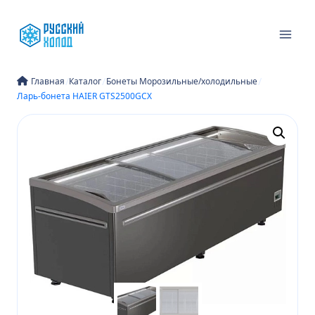
Перейти
к
содержимому
/
/
/
Главная
Каталог
Бонеты Морозильные/холодильные
Ларь-бонета HAIER GTS2500GCX