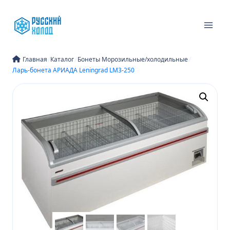
Перейти
к
содержимому
/
/
/
Главная
Каталог
Бонеты Морозильные/холодильные
Ларь-бонета АРИАДА Leningrad LM3-250