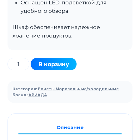
Оснащен LED-подсветкой для
удобного обзора
Шкаф обеспечивает надежное
хранение продуктов.
Количество
В корзину
товара
Ларь-
бонета
Категория:
Бонеты Морозильные/холодильные
АРИАДА
Бренд:
АРИАДА
Leningrad
LM3-
250
Описание