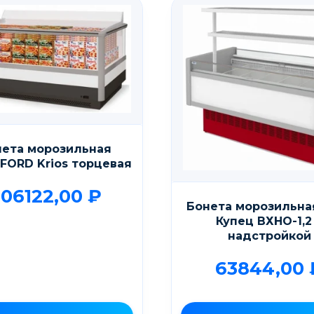
нета морозильная
FORD Krios торцевая
06122,00
₽
Бонета морозильн
Купец ВХНО-1,2
надстройкой
63844,00