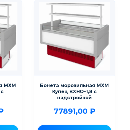
ая МХМ
Бонета морозильная МХМ
 с
Купец ВХНО-1,8 с
надстройкой
₽
77891,00
₽