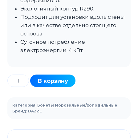
содержимого.
Экологичный контур R290.
Подходит для установки вдоль стены
или в качестве отдельно стоящего
острова.
Суточное потребление
электроэнергии: 4 кВт.
Количество
В корзину
товара
Бонета
холодильная
Категория:
Бонеты Морозильные/холодильные
DAZZL
Бренд:
DAZZL
Astra
210