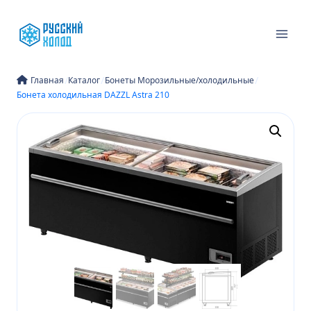
Перейти
к
содержимому
/
/
/
Главная
Каталог
Бонеты Морозильные/холодильные
Бонета холодильная DAZZL Astra 210